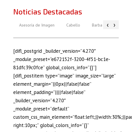
Noticias Destacadas
‹
›
Asesoría de Imagen
Cabello
Barba
Piel
[difl_postgrid _builder_version=”4.27.0″
_module_preset=”e672152f-3200-4f51-bc1e-
81dfc39c0fce” global_colors_info=”{}”]
[difl_postitem type=”image” image_size=”large”
element_margin=”||0px||false|false”
element_padding=”||||false|false”
_builder_version=”4.27.0″
_module_preset=”default”
custom_css_main_element=”float:left;||width:30%;||pa
right:10px;” global_colors_info=”{}”