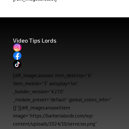
Video Tips Lords
[difl_imagecarousel item_desktop="6"
item_mobile="3" autoplay="on"
_builder_version="4.27.0"
_module_preset="default" global_colors_info="
{}"][difl_imagecarouselitem
image="https://barberialords.com/wp-
content/uploads/2024/10/servicios.png"