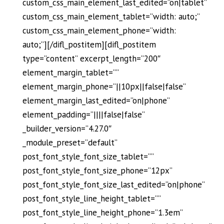
custom_css_main_element_last_edited=”on|tablet”
custom_css_main_element_tablet=”width: auto;”
custom_css_main_element_phone=”width:
auto;”][/difl_postitem][difl_postitem
type=”content” excerpt_length=”200″
element_margin_tablet=””
element_margin_phone=”||10px||false|false”
element_margin_last_edited=”on|phone”
element_padding=”||||false|false”
_builder_version=”4.27.0″
_module_preset=”default”
post_font_style_font_size_tablet=””
post_font_style_font_size_phone=”12px”
post_font_style_font_size_last_edited=”on|phone”
post_font_style_line_height_tablet=””
post_font_style_line_height_phone=”1.3em”