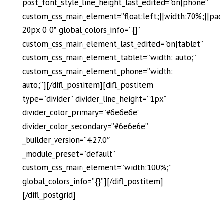
post_font_style_line_height_last_edited=”on|phone”
custom_css_main_element=”float:left;||width:70%;||pa
20px 0 0″ global_colors_info=”{}”
custom_css_main_element_last_edited=”on|tablet”
custom_css_main_element_tablet=”width: auto;”
custom_css_main_element_phone=”width:
auto;”][/difl_postitem][difl_postitem
type=”divider” divider_line_height=”1px”
divider_color_primary=”#6e6e6e”
divider_color_secondary=”#6e6e6e”
_builder_version=”4.27.0″
_module_preset=”default”
custom_css_main_element=”width:100%;”
global_colors_info=”{}”][/difl_postitem]
[/difl_postgrid]