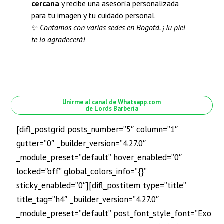
cercana
y recibe una asesoría personalizada
para tu imagen y tu cuidado personal.
✨
Contamos con varias sedes en Bogotá. ¡Tu piel
te lo agradecerá!
Unirme al canal de Whatsapp.com
de Lords Barbería
[difl_postgrid posts_number=”5″ column=”1″
gutter=”0″ _builder_version=”4.27.0″
_module_preset=”default” hover_enabled=”0″
locked=”off” global_colors_info=”{}”
sticky_enabled=”0″][difl_postitem type=”title”
title_tag=”h4″ _builder_version=”4.27.0″
_module_preset=”default” post_font_style_font=”Exo