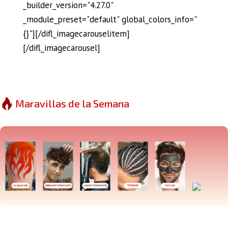
_builder_version="4.27.0"
_module_preset="default" global_colors_info="
{}"][/difl_imagecarouselitem]
[/difl_imagecarousel]
Maravillas de la Semana