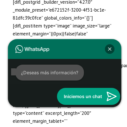
[difl_postgrid _builder_version=”4.27.0″
_module_preset=”e672152f-3200-4f51-bc1e-
81dfc39c0fce” global_colors_info=”{}”]
[difl_postitem type=”image” image_size=”large”
element_margin=”||0px||false|false”
element_padding=”||||false|false”
_builder_version=”4.27.0″
_module_preset=”default”
custom_css_main_element=”float:left;||width:30%;||pa
¿Deseas más información?
right:10px;” global_colors_info=”{}”
custom_css_main_element_last_edited=”on|tablet”
custom_css_main_element_tablet=”width: auto;”
Iniciemos un chat
custom_css_main_element_phone=”width:
auto;”][/difl_postitem][difl_postitem
type=”content” excerpt_length=”200″
element_margin_tablet=””