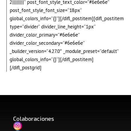
2||||||||” post_font_style_text_color=”#6e6e6e”
post_font_style_font_size=”18px”
global_colors_info=”{}”][/difl_postitem][difl_postitem
type=”divider” divider_line_height=”1px”
divider_color_primary=”#6e6e6e”
divider_color_secondary=”#6e6e6e”
_builder_version=”4.27.0″ _module_preset=”default”
global_colors_info=”{}”][/difl_postitem]
[/difl_postgrid]
Colaboraciones