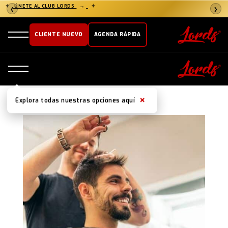
✦
ÚNETE AL CLUB LORDS
→
✦
❮
❯
CLIENTE NUEVO
AGENDA RÁPIDA
×
Explora todas nuestras opciones aquí