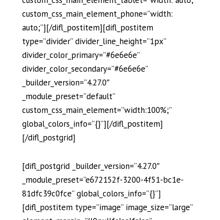
custom_css_main_element_tablet=”width: auto;”
custom_css_main_element_phone=”width:
auto;”][/difl_postitem][difl_postitem
type=”divider” divider_line_height=”1px”
divider_color_primary=”#6e6e6e”
divider_color_secondary=”#6e6e6e”
_builder_version=”4.27.0″
_module_preset=”default”
custom_css_main_element=”width:100%;”
global_colors_info=”{}”][/difl_postitem]
[/difl_postgrid]
[difl_postgrid _builder_version=”4.27.0″
_module_preset=”e672152f-3200-4f51-bc1e-
81dfc39c0fce” global_colors_info=”{}”]
[difl_postitem type=”image” image_size=”large”