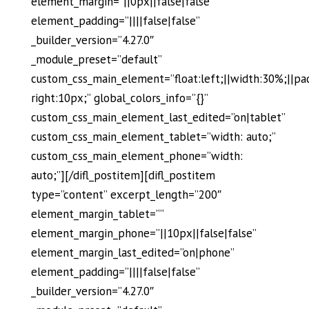
element_margin=”||0px||false|false”
element_padding=”||||false|false”
_builder_version=”4.27.0″
_module_preset=”default”
custom_css_main_element=”float:left;||width:30%;||pa
right:10px;” global_colors_info=”{}”
custom_css_main_element_last_edited=”on|tablet”
custom_css_main_element_tablet=”width: auto;”
custom_css_main_element_phone=”width:
auto;”][/difl_postitem][difl_postitem
type=”content” excerpt_length=”200″
element_margin_tablet=””
element_margin_phone=”||10px||false|false”
element_margin_last_edited=”on|phone”
element_padding=”||||false|false”
_builder_version=”4.27.0″