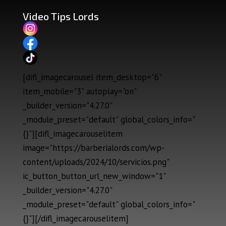
Video Tips Lords
[difl_imagecarousel item_desktop="6"
item_mobile="3" autoplay="on"
_builder_version="4.27.0"
_module_preset="default" global_colors_info="
{}"][difl_imagecarouselitem
image="https://barberialords.com/wp-
content/uploads/2024/10/servicios.png"
ic_button_button_url_new_window="1"
_builder_version="4.27.0"
_module_preset="default" global_colors_info="
{}"][/difl_imagecarouselitem]