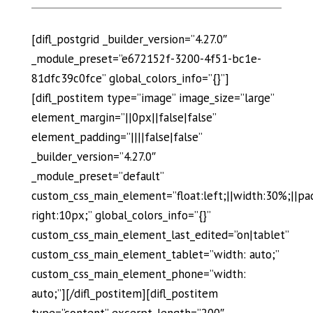
[difl_postgrid _builder_version=”4.27.0″
_module_preset=”e672152f-3200-4f51-bc1e-
81dfc39c0fce” global_colors_info=”{}”]
[difl_postitem type=”image” image_size=”large”
element_margin=”||0px||false|false”
element_padding=”||||false|false”
_builder_version=”4.27.0″
_module_preset=”default”
custom_css_main_element=”float:left;||width:30%;||pa
right:10px;” global_colors_info=”{}”
custom_css_main_element_last_edited=”on|tablet”
custom_css_main_element_tablet=”width: auto;”
custom_css_main_element_phone=”width:
auto;”][/difl_postitem][difl_postitem