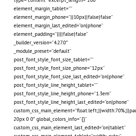
type=”content” excerpt_length=”200″
element_margin_tablet=””
element_margin_phone=”||10px||false|false”
element_margin_last_edited=”on|phone”
element_padding=”||||false|false”
_builder_version=”4.27.0″
_module_preset=”default”
post_font_style_font_size_tablet=””
post_font_style_font_size_phone=”12px”
post_font_style_font_size_last_edited=”on|phone”
post_font_style_line_height_tablet=””
post_font_style_line_height_phone=”1.3em”
post_font_style_line_height_last_edited=”on|phone”
custom_css_main_element=”float:left;||width:70%;||pa
20px 0 0″ global_colors_info=”{}”
custom_css_main_element_last_edited=”on|tablet”