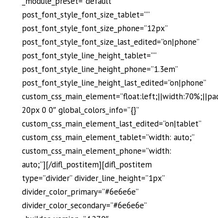
_module_preset=”default”
post_font_style_font_size_tablet=””
post_font_style_font_size_phone=”12px”
post_font_style_font_size_last_edited=”on|phone”
post_font_style_line_height_tablet=””
post_font_style_line_height_phone=”1.3em”
post_font_style_line_height_last_edited=”on|phone”
custom_css_main_element=”float:left;||width:70%;||pa
20px 0 0″ global_colors_info=”{}”
custom_css_main_element_last_edited=”on|tablet”
custom_css_main_element_tablet=”width: auto;”
custom_css_main_element_phone=”width:
auto;”][/difl_postitem][difl_postitem
type=”divider” divider_line_height=”1px”
divider_color_primary=”#6e6e6e”
divider_color_secondary=”#6e6e6e”