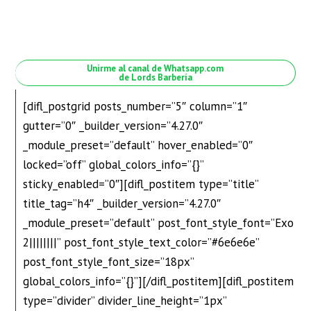
Unirme al canal de Whatsapp.com
de Lords Barbería
[difl_postgrid posts_number=”5″ column=”1″
gutter=”0″ _builder_version=”4.27.0″
_module_preset=”default” hover_enabled=”0″
locked=”off” global_colors_info=”{}”
sticky_enabled=”0″][difl_postitem type=”title”
title_tag=”h4″ _builder_version=”4.27.0″
_module_preset=”default” post_font_style_font=”Exo
2||||||||” post_font_style_text_color=”#6e6e6e”
post_font_style_font_size=”18px”
global_colors_info=”{}”][/difl_postitem][difl_postitem
type=”divider” divider_line_height=”1px”