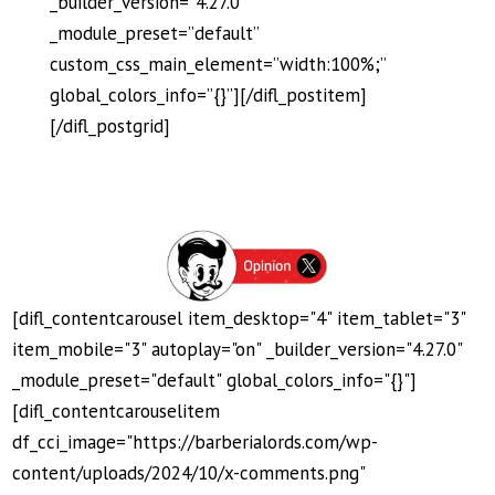
_builder_version=”4.27.0″
_module_preset=”default”
custom_css_main_element=”width:100%;”
global_colors_info=”{}”][/difl_postitem]
[/difl_postgrid]
[difl_contentcarousel item_desktop="4" item_tablet="3"
item_mobile="3" autoplay="on" _builder_version="4.27.0"
_module_preset="default" global_colors_info="{}"]
[difl_contentcarouselitem
df_cci_image="https://barberialords.com/wp-
content/uploads/2024/10/x-comments.png"