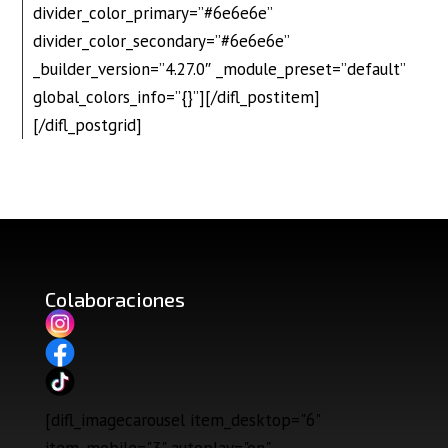
divider_color_primary=”#6e6e6e”
divider_color_secondary=”#6e6e6e”
_builder_version=”4.27.0″ _module_preset=”default”
global_colors_info=”{}”][/difl_postitem]
[/difl_postgrid]
Colaboraciones
[difl_imagecarousel item_desktop="6"