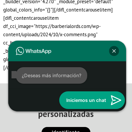
_builder_version="4.27.0" _module_preset="default"
global_colors_info="{}"][/difl_contentcarouselitem]
[difl_contentcarouselitem
df_cci_image="https://barberialords.com/wp-
content/uploads/2024/10/x-comments.png"
cc_button_button_url_new_window="1"
_builder_version="4.27.0" _module_preset="default"
global_colors_info="{}"][/difl_contentcarouselitem]
[/difl_contentcarousel]
¿Deseas más información?
Iniciemos un chat
Ver recomendaciones
personalizadas