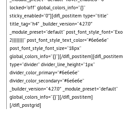
locked=”off” global_colors_info=”{}”
sticky_enabled=”0″][difl_postitem type=”title”
title_tag=”h4″ _builder_version=”4.27.0″
_module_preset=”default” post_font_style_font=”Exo
2||||||||” post_font_style_text_color=”#6e6e6e”
post_font_style_font_size=”18px”
global_colors_info=”{}”][/difl_postitem][difl_postitem
type=”divider” divider_line_height=”1px”
divider_color_primary=”#6e6e6e”
divider_color_secondary=”#6e6e6e”
_builder_version=”4.27.0″ _module_preset=”default”
global_colors_info=”{}”][/difl_postitem]
[/difl_postgrid]