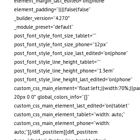
element_margin_last_edited=”on|phone”
element_padding=”||||false|false”
_builder_version=”4.27.0″
_module_preset=”default”
post_font_style_font_size_tablet=””
post_font_style_font_size_phone=”12px”
post_font_style_font_size_last_edited=”on|phone”
post_font_style_line_height_tablet=””
post_font_style_line_height_phone=”1.3em”
post_font_style_line_height_last_edited=”on|phone”
custom_css_main_element=”float:left;||width:70%;||pa
20px 0 0″ global_colors_info=”{}”
custom_css_main_element_last_edited=”on|tablet”
custom_css_main_element_tablet=”width: auto;”
custom_css_main_element_phone=”width:
auto;”][/difl_postitem][difl_postitem