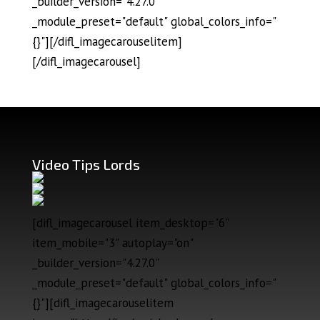
_builder_version="4.27.0"
_module_preset="default" global_colors_info="
{}"][/difl_imagecarouselitem]
[/difl_imagecarousel]
Video Tips Lords
[difl_imagecarousel item_desktop="6"
item_mobile="3" autoplay="on"
_builder_version="4.27.0"
_module_preset="default" global_colors_info="
{}"][difl_imagecarouselitem