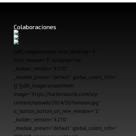
Colaboraciones
[difl_imagecarousel item_desktop="6"
item_mobile="3" autoplay="on"
_builder_version="4.27.0"
_module_preset="default" global_colors_info="
{}"][difl_imagecarouselitem
image="https://barberialords.com/wp-
content/uploads/2024/10/famosos.jpg"
ic_button_button_url_new_window="1"
_builder_version="4.27.0"
_module_preset="default" global_colors_info="