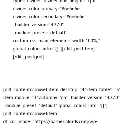
type=”divider” divider_line_height=”1px”
divider_color_primary=”#6e6e6e”
divider_color_secondary=”#6e6e6e”
_builder_version=”4.27.0″
_module_preset=”default”
custom_css_main_element=”width:100%;”
global_colors_info=”{}”][/difl_postitem]
[/difl_postgrid]
[difl_contentcarousel item_desktop="4" item_tablet="3"
item_mobile="3" autoplay="on" _builder_version="4.27.0"
_module_preset="default" global_colors_info="{}"]
[difl_contentcarouselitem
df_cci_image="https://barberialords.com/wp-