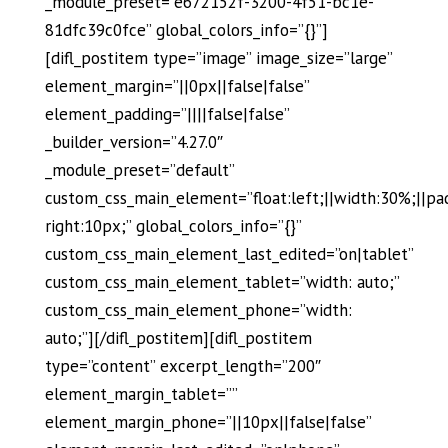
_module_preset=”e672152f-3200-4f51-bc1e-
81dfc39c0fce” global_colors_info=”{}”]
[difl_postitem type=”image” image_size=”large”
element_margin=”||0px||false|false”
element_padding=”||||false|false”
_builder_version=”4.27.0″
_module_preset=”default”
custom_css_main_element=”float:left;||width:30%;||pa
right:10px;” global_colors_info=”{}”
custom_css_main_element_last_edited=”on|tablet”
custom_css_main_element_tablet=”width: auto;”
custom_css_main_element_phone=”width:
auto;”][/difl_postitem][difl_postitem
type=”content” excerpt_length=”200″
element_margin_tablet=””
element_margin_phone=”||10px||false|false”