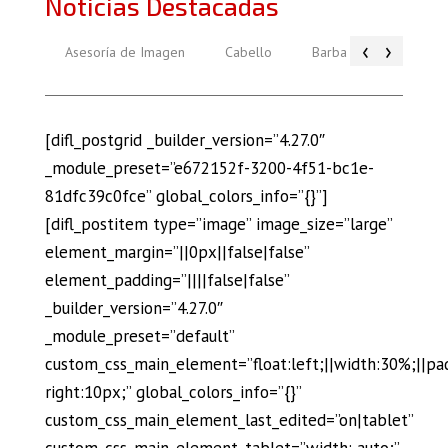
Noticias Destacadas
‹
›
Asesoría de Imagen
Cabello
Barba
Piel
[difl_postgrid _builder_version=”4.27.0″
_module_preset=”e672152f-3200-4f51-bc1e-
81dfc39c0fce” global_colors_info=”{}”]
[difl_postitem type=”image” image_size=”large”
element_margin=”||0px||false|false”
element_padding=”||||false|false”
_builder_version=”4.27.0″
_module_preset=”default”
custom_css_main_element=”float:left;||width:30%;||pa
right:10px;” global_colors_info=”{}”
custom_css_main_element_last_edited=”on|tablet”
custom_css_main_element_tablet=”width: auto;”