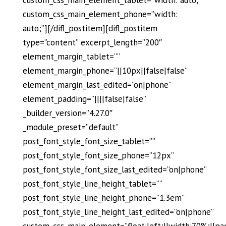
custom_css_main_element_phone=”width:
auto;”][/difl_postitem][difl_postitem
type=”content” excerpt_length=”200″
element_margin_tablet=””
element_margin_phone=”||10px||false|false”
element_margin_last_edited=”on|phone”
element_padding=”||||false|false”
_builder_version=”4.27.0″
_module_preset=”default”
post_font_style_font_size_tablet=””
post_font_style_font_size_phone=”12px”
post_font_style_font_size_last_edited=”on|phone”
post_font_style_line_height_tablet=””
post_font_style_line_height_phone=”1.3em”
post_font_style_line_height_last_edited=”on|phone”
custom_css_main_element=”float:left;||width:70%;||pa