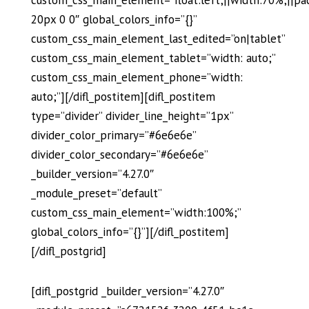
20px 0 0″ global_colors_info=”{}”
custom_css_main_element_last_edited=”on|tablet”
custom_css_main_element_tablet=”width: auto;”
custom_css_main_element_phone=”width:
auto;”][/difl_postitem][difl_postitem
type=”divider” divider_line_height=”1px”
divider_color_primary=”#6e6e6e”
divider_color_secondary=”#6e6e6e”
_builder_version=”4.27.0″
_module_preset=”default”
custom_css_main_element=”width:100%;”
global_colors_info=”{}”][/difl_postitem]
[/difl_postgrid]
[difl_postgrid _builder_version=”4.27.0″