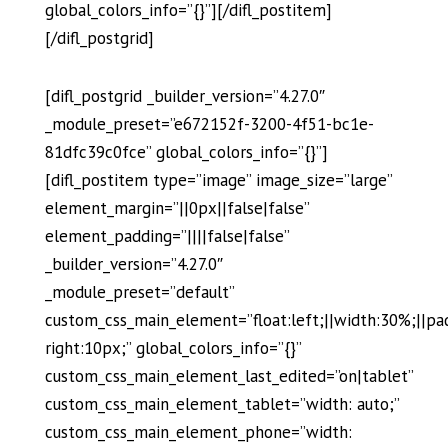
global_colors_info=”{}”][/difl_postitem]
[/difl_postgrid]
[difl_postgrid _builder_version=”4.27.0″
_module_preset=”e672152f-3200-4f51-bc1e-
81dfc39c0fce” global_colors_info=”{}”]
[difl_postitem type=”image” image_size=”large”
element_margin=”||0px||false|false”
element_padding=”||||false|false”
_builder_version=”4.27.0″
_module_preset=”default”
custom_css_main_element=”float:left;||width:30%;||pa
right:10px;” global_colors_info=”{}”
custom_css_main_element_last_edited=”on|tablet”
custom_css_main_element_tablet=”width: auto;”
custom_css_main_element_phone=”width: