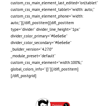
custom_css_main_element_last_edited=”on|tablet”
custom_css_main_element_tablet=”width: auto;”
custom_css_main_element_phone=”width:
auto;”][/difl_postitem][difl_postitem
type=”divider” divider_line_height=”1px”
divider_color_primary=”#6e6e6e”
divider_color_secondary=”#6e6e6e”
_builder_version=”4.27.0″
_module_preset=”default”
custom_css_main_element=”width:100%;”
global_colors_info=”{}”][/difl_postitem]
[/difl_postgrid]