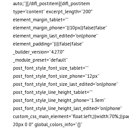
auto;”][/difl_postitem][difl_postitem
type=”content” excerpt_length=”200″
element_margin_tablet=””
element_margin_phone=”||10px||false|false”
element_margin_last_edited=”on|phone”
element_padding=”||||false|false”
_builder_version=”4.27.0″
_module_preset=”default”
post_font_style_font_size_tablet=””
post_font_style_font_size_phone=”12px”
post_font_style_font_size_last_edited=”on|phone”
post_font_style_line_height_tablet=””
post_font_style_line_height_phone=”1.3em”
post_font_style_line_height_last_edited=”on|phone”
custom_css_main_element=”float:left;||width:70%;||pa
20px 0 0″ global_colors_info=”{}”