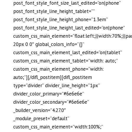
post_font_style_font_size_last_edited=”on|phone”
post_font_style_line_height_tablet=””
post_font_style_line_height_phone=”1.3em”
post_font_style_line_height_last_edited=”on|phone”
custom_css_main_element=”float:left;||width:70%;||pa
20px 0 0″ global_colors_info=”{}”
custom_css_main_element_last_edited=”on|tablet”
custom_css_main_element_tablet=”width: auto;”
custom_css_main_element_phone=”width:
auto;”][/difl_postitem][difl_postitem
type=”divider” divider_line_height=”1px”
divider_color_primary=”#6e6e6e”
divider_color_secondary=”#6e6e6e”
_builder_version=”4.27.0″
_module_preset=”default”
custom_css_main_element=”width:100%;”