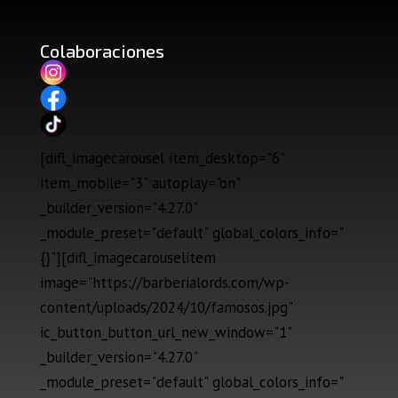
Colaboraciones
[difl_imagecarousel item_desktop="6"
item_mobile="3" autoplay="on"
_builder_version="4.27.0"
_module_preset="default" global_colors_info="
{}"][difl_imagecarouselitem
image="https://barberialords.com/wp-
content/uploads/2024/10/famosos.jpg"
ic_button_button_url_new_window="1"
_builder_version="4.27.0"
_module_preset="default" global_colors_info="