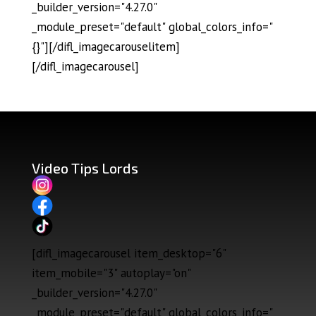
_builder_version="4.27.0"
_module_preset="default" global_colors_info="
{}"][/difl_imagecarouselitem]
[/difl_imagecarousel]
Video Tips Lords
[difl_imagecarousel item_desktop="6"
item_mobile="3" autoplay="on"
_builder_version="4.27.0"
_module_preset="default" global_colors_info="