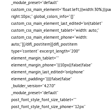
_module_preset=”default”
custom_css_main_element=”float:left;||width:30%;||pa
right:10px;” global_colors_info=”{}”
custom_css_main_element_last_edited=”on|tablet”
custom_css_main_element_tablet=”width: auto;”
custom_css_main_element_phone=”width:
auto;”][/difl_postitem][difl_postitem
type=”content” excerpt_length=”200″
element_margin_tablet=””
element_margin_phone=”||10px||false|false”
element_margin_last_edited=”on|phone”
element_padding=”||||false|false”
_builder_version=”4.27.0″
_module_preset=”default”
post_font_style_font_size_tablet=””
post_font_style_font_size_phone=”12px”