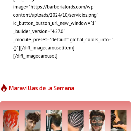
image="https://barberialords.com/wp-
content/uploads/2024/10/servicios.png"
ic_button_button_url_new_window="1"
_builder_version="4.27.0"
_module_preset="default" global_colors_info="
{}"][/difl_imagecarouselitem]
[/difl_imagecarousel]
Maravillas de la Semana