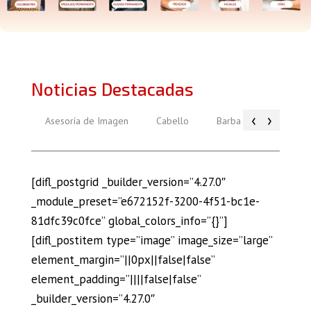
Noticias Destacadas
‹
›
Asesoría de Imagen
Cabello
Barba
Piel
[difl_postgrid _builder_version=”4.27.0″
_module_preset=”e672152f-3200-4f51-bc1e-
81dfc39c0fce” global_colors_info=”{}”]
[difl_postitem type=”image” image_size=”large”
element_margin=”||0px||false|false”
element_padding=”||||false|false”
_builder_version=”4.27.0″