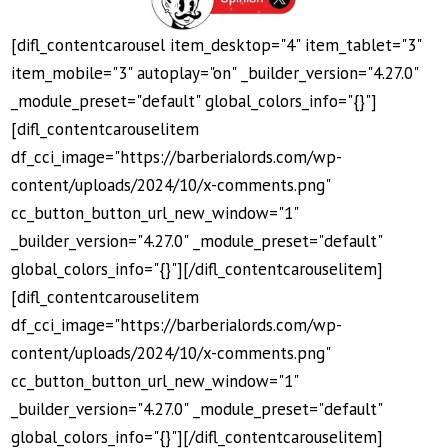
[difl_contentcarousel item_desktop="4" item_tablet="3"
item_mobile="3" autoplay="on" _builder_version="4.27.0"
_module_preset="default" global_colors_info="{}"]
[difl_contentcarouselitem
df_cci_image="https://barberialords.com/wp-
content/uploads/2024/10/x-comments.png"
cc_button_button_url_new_window="1"
_builder_version="4.27.0" _module_preset="default"
global_colors_info="{}"][/difl_contentcarouselitem]
[difl_contentcarouselitem
df_cci_image="https://barberialords.com/wp-
content/uploads/2024/10/x-comments.png"
cc_button_button_url_new_window="1"
_builder_version="4.27.0" _module_preset="default"
global_colors_info="{}"][/difl_contentcarouselitem]