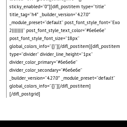
sticky_enabled=”0″][difl_postitem type=”title”
title_tag=”h4″ _builder_version=”4.27.0″
_module_preset=”default” post_font_style_font=”Exo
2||||||||” post_font_style_text_color=”#6e6e6e”
post_font_style_font_size=”18px”
global_colors_info=”{}”][/difl_postitem][difl_postitem
type=”divider” divider_line_height=”1px”
divider_color_primary=”#6e6e6e”
divider_color_secondary=”#6e6e6e”
_builder_version=”4.27.0″ _module_preset=”default”
global_colors_info=”{}”][/difl_postitem]
[/difl_postgrid]